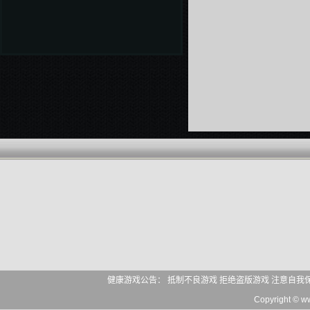
健康游戏公告： 抵制不良游戏 拒绝盗版游戏 注意自我
Copyright © 