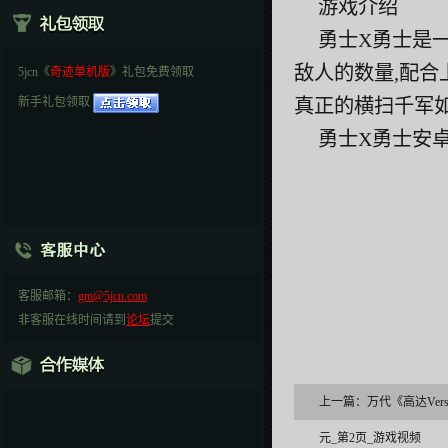
游戏介绍
勇士X勇士是一
敌人的数量,配合
5jcn《
奇迹单机版
》礼包免费领取
新手礼包领取
真正的横扫千军
勇士X勇士安
客服邮箱：
gm@5jcn.com
非客服在线时间请到
论坛
提交
上一篇：
万代《高达Ver
元_第2页_游戏视频