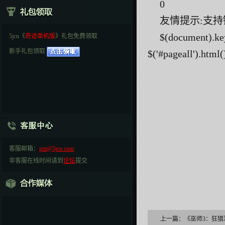
0
友情提示:支持
$(document).ke
5jcn《
奇迹单机版
》礼包免费领取
新手礼包领取
$('#pageall').html(
客服邮箱：
gm@5jcn.com
非客服在线时间请到
论坛
提交
上一篇：
《巫师3：狂猎