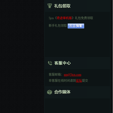
5jcn《
奇迹单机版
》礼包免费领取
新手礼包领取
客服邮箱：
gm@5jcn.com
非客服在线时间请到
论坛
提交