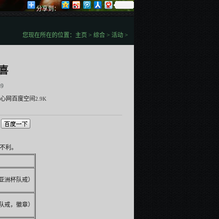
分享到：
您现在所在的位置：
主页
>
综合
>
活动
>
喜
49
心网
百度空间
2.9K
不利。
亚洲杯队戒）
队戒，徽章）