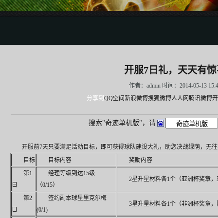
开服7日礼，天天有惊
作者：admin 时间：2014-05-13 15:
分享到
QQ空间
新浪微博
搜狐微博
人人网
腾讯微博
开
搜索"奇迹单机版"，请
开服前7天只要满足活动目标，即可获得球队建设大礼，助您决战绿荫，无往
目标
目标内容
奖励内容
第1
经理等级到达15级
2星升星材料各1个（亚洲杯奖章，
日
（0/15）
第2
签约副本球星里克尔梅
3星升星材料各1个（非洲杯奖章，
日
(0/1)