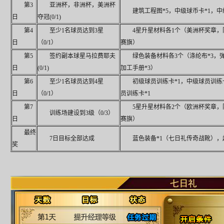
第3
亚洲杯，非洲杯，美洲杯
建筑工程图*5，中级球币卡*1，中
日
夺冠(0/1)
第4
至少1名球员达到3星
4星升星材料各1个（美洲杯奖章，
日
（0/1）
赛旗）
第5
签约副本球星马拉费耶夫
绿色装备材料各3个（涤纶布*3，弹
日
(0/1)
加工手册*3）
第6
至少1名球员达到4星
初级球员训练卡*1，中级球员训练
日
（0/1）
员训练卡*1
第7
5星升星材料各2个（欧洲杯奖章，
训练场建设到3级（0/3）
日
赛旗）
最终
7日目标全部达成
蓝色装备*1（七日礼传奇战靴），
奖