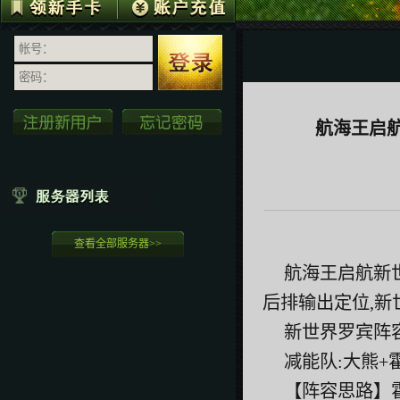
航海王启
查看全部服务器>>
航海王启航新
后排输出定位,新
新世界罗宾阵
减能队:大熊+
【阵容思路】