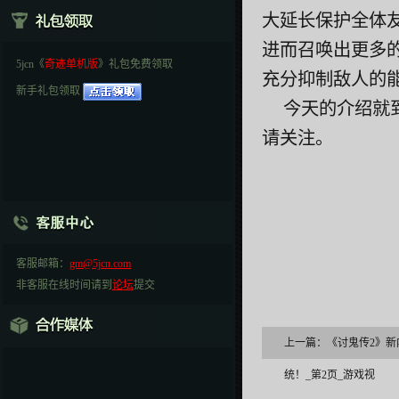
大延长保护全体
进而召唤出更多
5jcn《
奇迹单机版
》礼包免费领取
充分抑制敌人的
新手礼包领取
今天的介绍就
请关注。
客服邮箱：
gm@5jcn.com
非客服在线时间请到
论坛
提交
上一篇：
《讨鬼传2》新
统！_第2页_游戏视