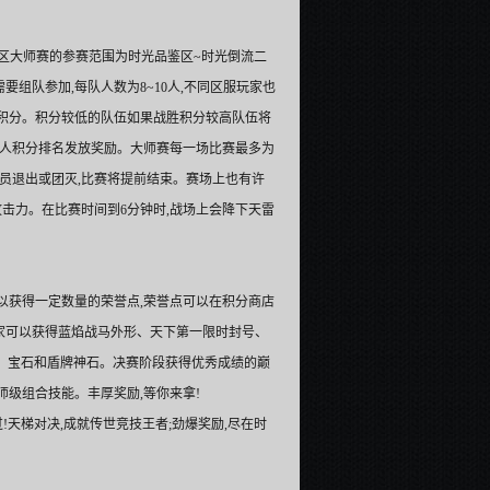
本次时光区大师赛的参赛范围为时光品鉴区~时光倒流二
组队参加,每队人数为8~10人,不同区服玩家也
积分。积分较低的队伍如果战胜积分较高队伍将
个人积分排名发放奖励。大师赛每一场比赛最多为
员退出或团灭,比赛将提前结束。赛场上也有许
攻击力。在比赛时间到6分钟时,战场上会降下天雷
以获得一定数量的荣誉点,荣誉点可以在积分商店
家可以获得蓝焰战马外形、天下第一限时封号、
盒、宝石和盾牌神石。决赛阶段获得优秀成绩的巅
级组合技能。丰厚奖励,等你来拿!
!天梯对决,成就传世竞技王者;劲爆奖励,尽在时