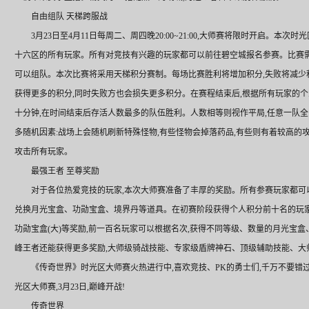
自由组队 天梯跨服战
3月23日至4月11日每周二、周四晚20:00~21:00,大师赛将限时开启。
十六区的所有玩家。所有对竞技有兴趣的玩家都可以前往碧空城报名参赛。比赛需要
可以组队。本次比赛将采用天梯积分赛制。每场比赛胜利将增加积分,失败将减少
获得更多的积分,同时失败方也会损失更多积分。在赛程结束后,根据所有玩家的
十分钟,在时间结束后存活人数最多的队伍胜利。人数相等则视作平局,任意一队全
多随机因素:战场上会随机刷新特殊怪物,有些怪物会掉落药品,有些则有着较高的
攻击所有玩家。
最强王者 至尊奖励
对于各位热爱竞技的玩家,本次大师赛准备了丰厚的奖励。所有参赛玩家都可
兑换月光宝盒、功勋宝盒、境界丹等道具。在初赛阶段获得个人积分前十名的玩
功勋宝盒(大)等奖励,前一百名玩家可以根据名次,获得不同等级、数量的月光宝
峰王者还能获得更多奖励,大师级骑战技能、专家级盾牌神石、顶级辅助技能、大师
《传奇世界》时光区大师赛火热进行中,喜欢竞技、PK的勇士们,千万不要错过
光区大师赛,3月23日,巅峰开战!
传奇世界