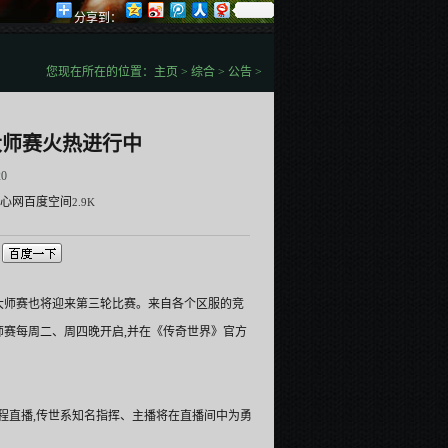
分享到：
您现在所在的位置：
主页
>
综合
>
公告
>
大师赛火热进行中
20
心网
百度空间
2.9K
次大师赛也将迎来第三轮比赛。来自各个区服的竞
大师赛每周二、周四晚开启,并在《传奇世界》官方
live/)全程直播,传世系知名指挥、主播将在直播间中为勇