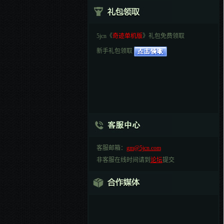
5jcn《
奇迹单机版
》礼包免费领取
新手礼包领取
客服邮箱：
gm@5jcn.com
非客服在线时间请到
论坛
提交