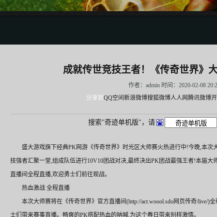
成就传世竞技王者！《传奇世界》
作者：admin 时间：2020-02-08 20:
分享到
QQ空间
新浪微博
搜狐微博
人人网
腾讯微博
开
搜索"奇迹单机版"，请
盛大游戏旗下经典PK网游《传奇世界》时光区大师赛火热进行中!今晚,本
技强者汇聚一堂,组成队伍进行10V10团战对决,最终决出PK团战最强王者!本届
直播间全程直播,欢迎勇士们前往观战。
热血激战 全程直播
本次大师赛将在《传奇世界》官方直播间(http://act.woool.sdo网页传奇/
士们带来赛事直播。畅爽的PK搭配热血的呐喊,为这个春日带来别样激情。